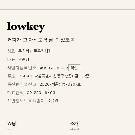
커피가 그 자체로 빛날 수 있도록
상호
주식회사 로우키커피
대표
조순경
사업자등록번호
499-81-03638
확인
주소
[04801] 서울특별시 성동구 송정6길 5, 2층
통신판매업신고
2026-서울성동-0207호
대표전화
02-2201-8493
개인정보보호책임자
조순경
쇼핑
소개
Shop
About