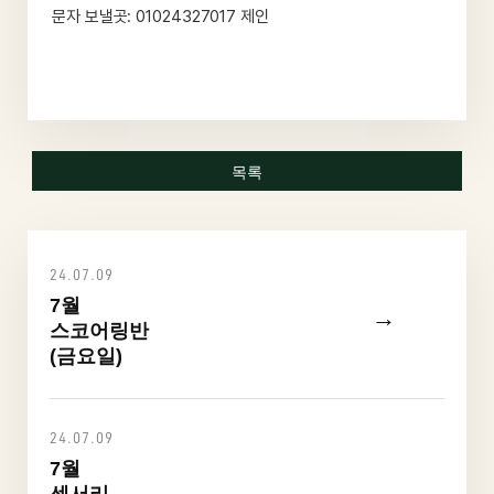
문자 보낼곳: 01024327017 제인
목록
24.07.09
7월
→
스코어링반
(금요일)
24.07.09
7월
→