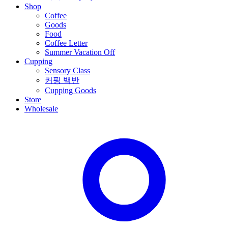
Shop
Coffee
Goods
Food
Coffee Letter
Summer Vacation Off
Cupping
Sensory Class
커핑 백반
Cupping Goods
Store
Wholesale