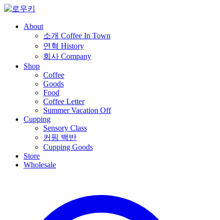
About
소개
Coffee In Town
연혁
History
회사
Company
Shop
Coffee
Goods
Food
Coffee Letter
Summer Vacation Off
Cupping
Sensory Class
커핑 백반
Cupping Goods
Store
Wholesale