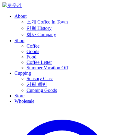
About
소개
Coffee In Town
연혁
History
회사
Company
Shop
Coffee
Goods
Food
Coffee Letter
Summer Vacation Off
Cupping
Sensory Class
커핑 백반
Cupping Goods
Store
Wholesale