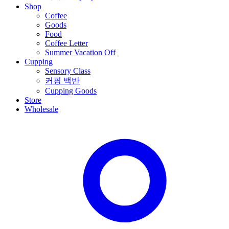
Shop
Coffee
Goods
Food
Coffee Letter
Summer Vacation Off
Cupping
Sensory Class
커핑 백반
Cupping Goods
Store
Wholesale