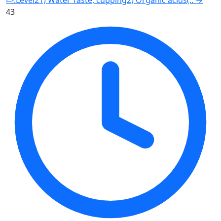
다.Level21) Water Taste, cupping2) Organic acids(..
→
43