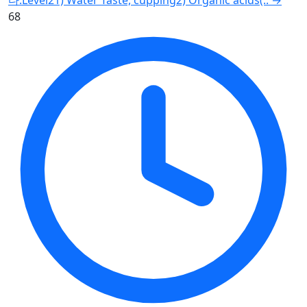
다.Level21) Water Taste, cupping2) Organic acids(..
→
68