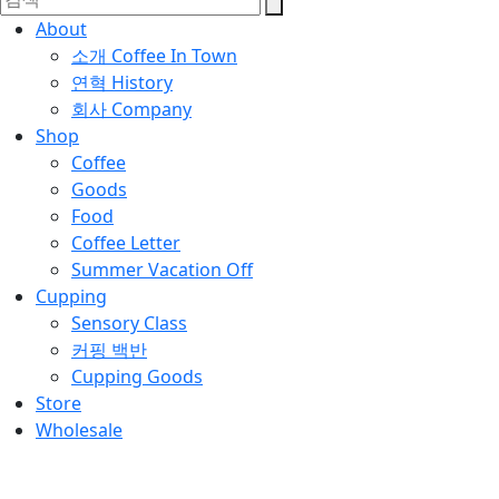
About
소개
Coffee In Town
연혁
History
회사
Company
Shop
Coffee
Goods
Food
Coffee Letter
Summer Vacation Off
Cupping
Sensory Class
커핑 백반
Cupping Goods
Store
Wholesale