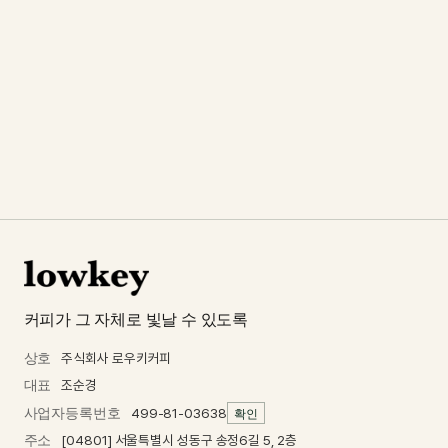
로우키 샷
12,000
커피가 그 자체로 빛날 수 있도록
상호
주식회사 로우키커피
대표
조순경
사업자등록번호
499-81-03638
확인
주소
[04801] 서울특별시 성동구 송정6길 5, 2층