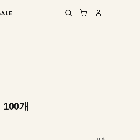
SALE
 100개
+0원