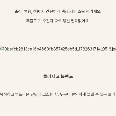
출장, 여행, 캠핑 시 간편하게 액상 커피 스틱 챙기세요.
추출도구
,
주전자
따로
챙길
필요없어요
.
클라시코 블랜드
묵직하고
부드러운
단맛과
고소한
향
.
누구나
편안하게
즐길
수
있는
클라