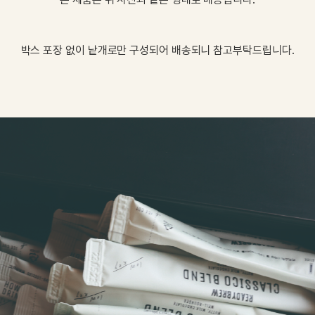
박스
포장
없이
낱개로만
구성되어
배송되니
참고부탁드립니다
.